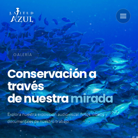
GALERÍA
Conservación a
través
de nuestra
mirada
Explora nuestra exposición audiovisual: fotos, vídeos y
documentales de nuestro trabajo.