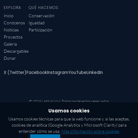
EXPLORA
QUÉ HACEMOS
Inicio
Conservación
Conócenos
Igualdad
Noticias
Participación
Proyectos
Galería
Descargables
Donar
X (Twitter)
Facebook
Instagram
YouTube
LinkedIn
© 2026 Latitud Azul.
Todos los derechos reservados.
Aviso legal
Privacidad
Cookies
Usamos cookies
♥
Creado con
por
Usamos cookies técnicas para que la web funcione y, si las aceptas,
cookies de analítica (Google Analytics y Microsoft Clarity) para
entender cómo se usa.
Más información sobre cookies