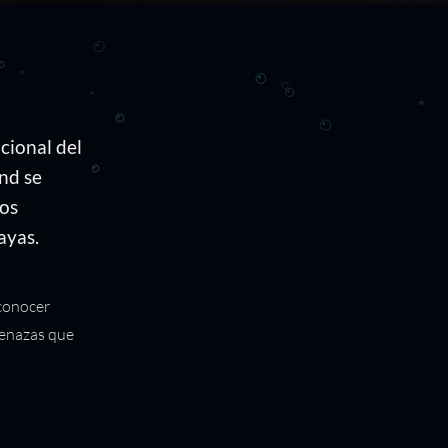
acional del
nd se
los
ayas.
 conocer
menazas que