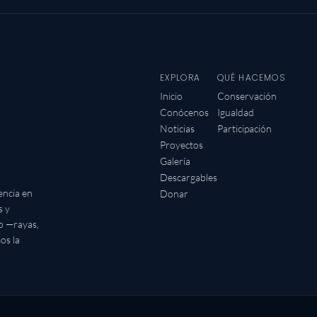
EXPLORA
QUÉ HACEMOS
Inicio
Conservación
Conócenos
Igualdad
Noticias
Participación
Proyectos
Galería
Descargables
encia en
Donar
s y
io —rayas,
os la