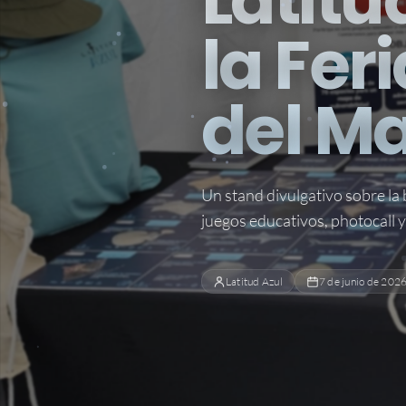
Latitu
la Fer
del M
Un stand divulgativo sobre la
juegos educativos, photocall 
Latitud Azul
7 de junio de 202