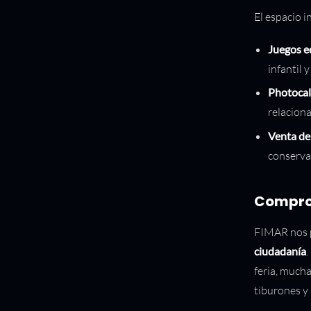
El espacio i
Juegos e
infantil y
Photocal
relaciona
Venta de
conserva
Comprom
FIMAR nos p
ciudadanía
feria, mucha
tiburones y 