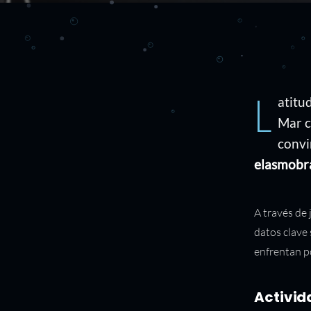
L
atitu
Mar c
convi
elasmobr
A través de 
datos clave
enfrentan p
Activid