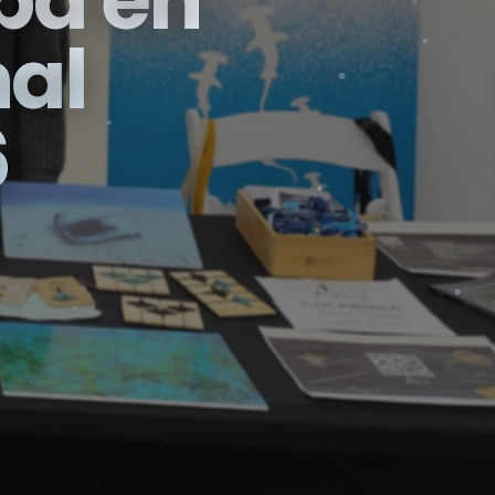
ipa en
nal
6