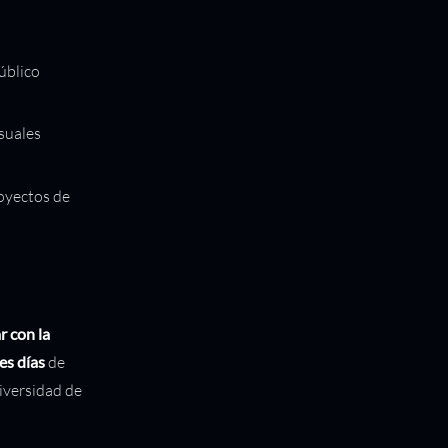
úblico
suales
oyectos de
r con la
es días
de
diversidad de