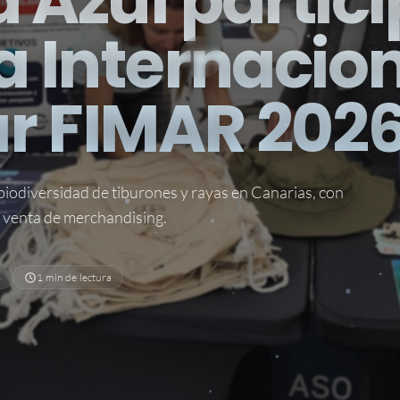
d Azul partic
ia Internacio
ar FIMAR 202
 biodiversidad de tiburones y rayas en Canarias, con
y venta de merchandising.
6
1 min de lectura