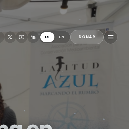
DONAR
ES
EN